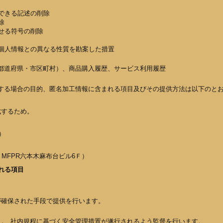
できる記述の削除
除
せる符号の削除
個人情報との異なる性質を勘案した措置
都道府県・市区町村）、商品購入履歴、サービス利用履歴
する場合の目的、匿名加工情報に含まれる項目及びその提供方法は以下のと
成するため。
）
MFPR六本木麻布台ビル6Ｆ）
れる項目
が確保された手段で提供を行います。
し、社内規程に基づく安全管理措置が遂行されるよう監督を行います。