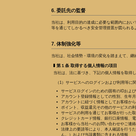
6. 委託先の監督
当社は、利用目的の達成に必要な範囲内におい
等を通じてしかるべき安全管理措置が図られる
7. 体制強化等
当社は、社会情勢・環境の変化を踏まえて、継
第１条 取得する個人情報の項目
当社は、法に基づき、下記の個人情報を取得
（1）サービスへのログインおよび利用等に
サービスログインのための固有のIDおよ
アカウント登録情報としての性別、生年月
アカウントに紐づく情報としてお客様から
ポイント、収益還元その他のサービスの利
サービスの利用を通じてお客様が行った取
クレジットカード情報、銀行口座情報、電
お客様から当社へのお問い合わせやご連絡
法律上の要請等により、本人確認を行うた
ん。）および当該書類に含まれる情報