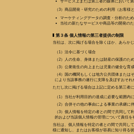
サービス上または第三者の媒体において第
（3）商品開発・研究のための利用（お客様
マーケティングデータの調査・分析のため
当社の新たなサービスや商品等の開発のた
第３条 個人情報の第三者提供の制限
当社は、次に掲げる場合を除くほか、あらか
（1）法令に基づく場合
（2）人の生命、身体または財産の保護のた
（3）公衆衛生の向上または児童の健全な育
（4）国の機関もしくは地方公共団体または
により当該事務の遂行に支障を及ぼすおそれ
ただし次に掲げる場合は上記に定める第三者
（1）当社が利用目的の達成に必要な範囲内
（2）合併その他の事由による事業の承継に
（3）個人情報を特定の者との間で共同して
的および当該個人情報の管理について責任を
当社は、個人情報を特定の者との間で共同し
様に通知し、またはお客様が容易に知り得る