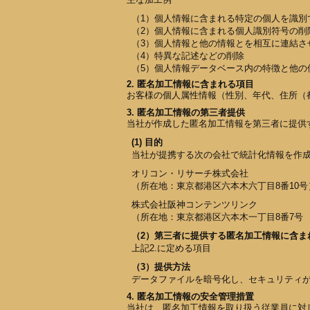
（1）個人情報に含まれる特定の個人を識別
（2）個人情報に含まれる個人識別符号の削
（3）個人情報と他の情報とを相互に連結さ
（4）特異な記述などの削除
（5）個人情報データベース内の特徴と他の
2. 匿名加工情報に含まれる項目
お客様の個人属性情報（性別、年代、住所（
3. 匿名加工情報の第三者提供
当社が作成した匿名加工情報を第三者に提供
(1) 目的
当社が提携する次の会社で統計化情報を作
オリコン・リサーチ株式会社
（所在地：東京都港区六本木六丁目8番10号
株式会社阪神コンテンツリンク
（所在地：東京都港区六本木一丁目8番7号 
（2）第三者に提供する匿名加工情報に含ま
上記2.に定める項目
（3）提供方法
データファイルを暗号化し、セキュリティ
4. 匿名加工情報の安全管理措置
当社は、匿名加工情報を取り扱う従業員に対