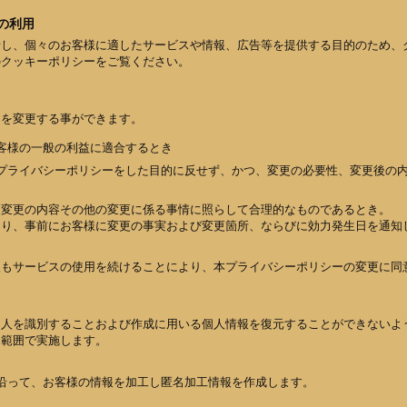
術の利用
析し、個々のお客様に適したサービスや情報、広告等を提供する目的のため、
のクッキーポリシーをご覧ください。
ーを変更する事ができます。
客様の一般の利益に適合するとき
プライバシーポリシーをした目的に反せず、かつ、変更の必要性、変更後の
、変更の内容その他の変更に係る事情に照らして合理的なものであるとき。
たり、事前にお客様に変更の事実および変更箇所、ならびに効力発生日を通知
後もサービスの使用を続けることにより、本プライバシーポリシーの変更に同
個人を識別することおよび作成に用いる個人情報を復元することができないよ
た範囲で実施します。
沿って、お客様の情報を加工し匿名加工情報を作成します。