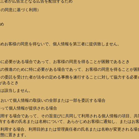
三者が広告主となる広告を配信するため
との同意に基づく利用）
め
じめお客様の同意を得ないで、個人情報を第三者に提供致しません。
めに必要がある場合であって、お客様の同意を得ることが困難であるとき
成の推進のために特に必要がある場合であって、お客様の同意を得ることが困
その委託を受けた者が法令の定める事務を遂行することに対して協力する必要
があるとき
には該当しません。
において個人情報の取扱いの全部または一部を委託する場合
伴って個人情報が提供される場合
利用する場合であって、その旨並びに共同して利用される個人情報の項目、共
有する者の氏名または名称について、あらかじめお客様に通知し、またはお
て利用する場合、利用目的または管理責任者の氏名または名称が変更される場
状態に置きます。