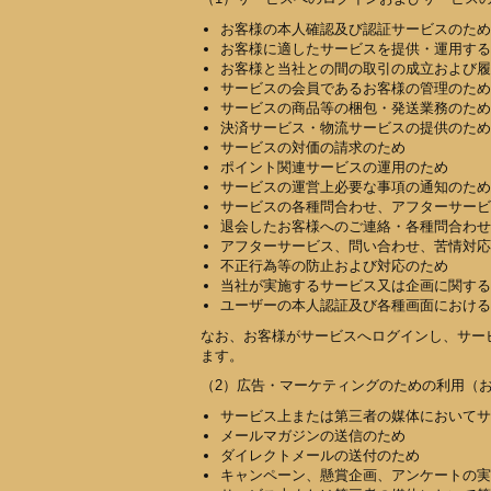
お客様の本人確認及び認証サービスのため
お客様に適したサービスを提供・運用する
お客様と当社との間の取引の成立および履
サービスの会員であるお客様の管理のため
サービスの商品等の梱包・発送業務のため
決済サービス・物流サービスの提供のため
サービスの対価の請求のため
ポイント関連サービスの運用のため
サービスの運営上必要な事項の通知のため
サービスの各種問合わせ、アフターサービ
退会したお客様へのご連絡・各種問合わせ
アフターサービス、問い合わせ、苦情対応
不正行為等の防止および対応のため
当社が実施するサービス又は企画に関する
ユーザーの本人認証及び各種画面における
なお、お客様がサービスへログインし、サー
ます。
（2）広告・マーケティングのための利用（
サービス上または第三者の媒体においてサ
メールマガジンの送信のため
ダイレクトメールの送付のため
キャンペーン、懸賞企画、アンケートの実