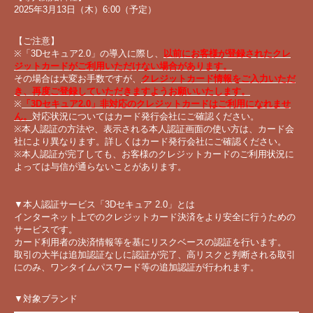
2025年3月13日（木）6:00（予定）
【ご注意】
※「3Dセキュア2.0」の導入に際し、
以前にお客様が登録されたクレ
ジットカードがご利用いただけない場合があります。
その場合は大変お手数ですが、
クレジットカード情報をご入力いただ
き、再度ご登録していただきますようお願いいたします。
※
「3Dセキュア2.0」非対応のクレジットカードはご利用になれませ
ん。
対応状況についてはカード発行会社にご確認ください。
※本人認証の方法や、表示される本人認証画面の使い方は、カード会
社により異なります。詳しくはカード発行会社にご確認ください。
※本人認証が完了しても、お客様のクレジットカードのご利用状況に
よっては与信が通らないことがあります。
▼本人認証サービス「3Dセキュア 2.0」とは
インターネット上でのクレジットカード決済をより安全に行うための
サービスです。
カード利用者の決済情報等を基にリスクベースの認証を行います。
取引の大半は追加認証なしに認証が完了、高リスクと判断される取引
にのみ、ワンタイムパスワード等の追加認証が行われます。
▼対象ブランド