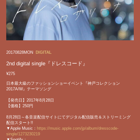
2017
08
28
MON
DIGITAL
2nd digital single『ドレスコード』
¥275
日本最大級のファッションショーイベント『神戸コレクション
2017A/W』テーマソング
【発売日】2017年8月28日
【価格】250円
8月28日～各音楽配信サイトにてデジタル配信販売＆ストリーミング
配信スタート!!
▼Apple Music：
https://music.apple.com/jp/album/dresscode-
single/1273230219
▼Spotify：